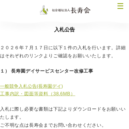
コ
メ
ン
ニ
テ
ュ
ン
ー
入札公告
ツ
を
へ
開
ス
２０２６年７月１７日に以下１件の入札を行います。詳細
く
キ
はそれぞれのリンクよりご確認をお願いいたします。
ッ
プ
１） 長寿園デイサービスセンター改修工事
一般競争入札公告(長寿園デイ)
工事内訳・図面等資料（38.6MB）
入札に際し必要な書類は下記よりダウンロードをお願いい
たします。
ご不明な点は長寿会までお問い合わせください。