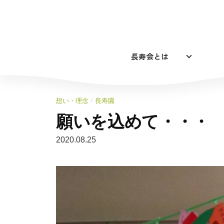
コ
ン
テ
ン
長寿会とは
ツ
へ
ス
キ
/
想い・理念
長寿園
ッ
願いを込めて・・・
プ
2020.08.25