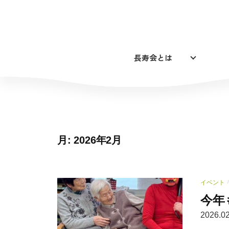
コ
ン
テ
ン
長寿会とは
ツ
へ
ス
キ
ッ
プ
月:
2026年2月
イベント
/
今年
2026.02