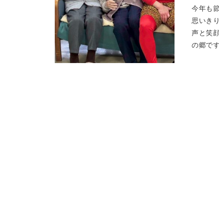
今年も
思いき
声と笑
の郷で