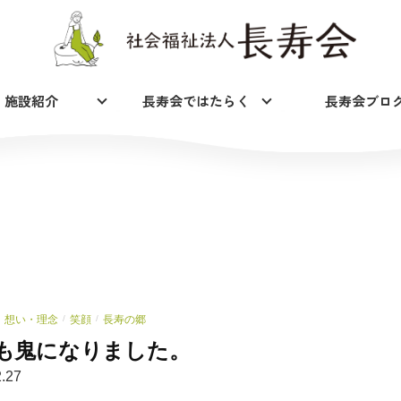
施設紹介
長寿会ではたらく
長寿会ブロ
想い・理念
笑顔
長寿の郷
/
/
も鬼になりました。
.27