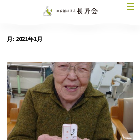
コ
メ
ン
ニ
テ
ュ
ン
ー
ツ
月:
2021年1月
を
へ
開
ス
く
キ
ッ
プ