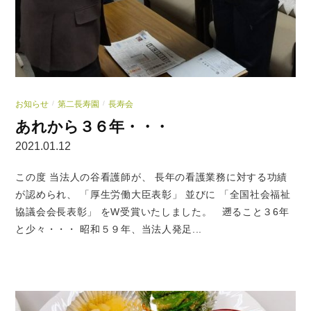
お知らせ
第二長寿園
長寿会
/
/
あれから３６年・・・
2021.01.12
この度 当法人の谷看護師が、 長年の看護業務に対する功績
が認められ、 「厚生労働大臣表彰」 並びに 「全国社会福祉
協議会会長表彰」 をW受賞いたしました。 遡ること３6年
と少々・・・ 昭和５９年、当法人発足...