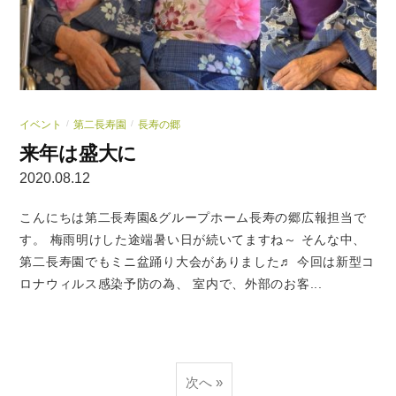
イベント
第二長寿園
長寿の郷
/
/
来年は盛大に
2020.08.12
こんにちは第二長寿園&グループホーム長寿の郷広報担当で
す。 梅雨明けした途端暑い日が続いてますね～ そんな中、
第二長寿園でもミニ盆踊り大会がありました♬ 今回は新型コ
ロナウィルス感染予防の為、 室内で、外部のお客...
投
次へ »