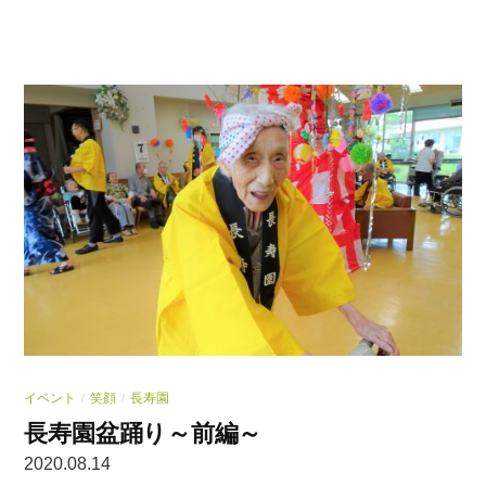
イベント
笑顔
長寿園
/
/
長寿園盆踊り～前編～
2020.08.14