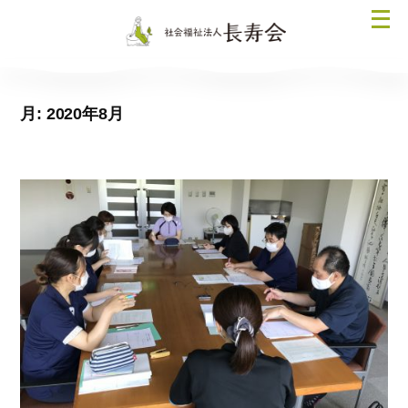
コ
メ
ン
ニ
テ
ュ
ン
ー
ツ
月:
2020年8月
を
へ
開
ス
く
キ
ッ
プ