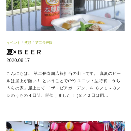
イベント
笑顔
第二長寿園
/
/
夏×ＢＥＥＲ
2020.08.17
こんにちは。 第二長寿園広報担当の山下です。 真夏のビー
ルは屋上が熱い！ ということで(^^) ユニット型特養「うち
うらの家」屋上にて 「ザ・ビアガーデン」を ８／１～８／
５のうちの４日間、開催しました！ (８／２日は雨...