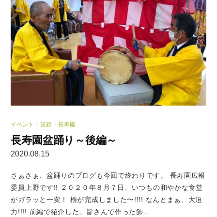
イベント
笑顔
長寿園
/
/
長寿園盆踊り～後編～
2020.08.15
さぁさぁ、盆踊りのブログも今回で終わりです。 長寿園広報
委員上野です!! ２０２０年８月７日、いつもの和やかな食堂
がガラッと一変！ 櫓が完成しました〜!!!! なんとまぁ、大迫
力!!!! 前編で紹介した、皆さんで作った飾...