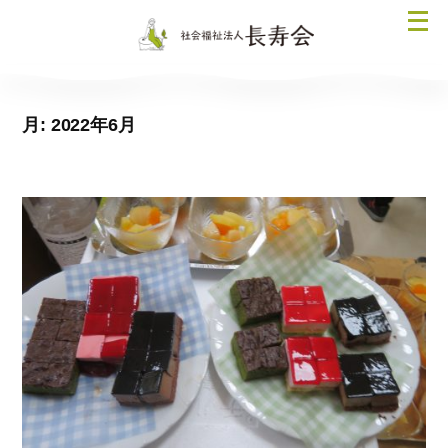
コ
メ
ン
ニ
テ
ュ
ン
ー
ツ
月:
2022年6月
を
へ
開
ス
く
キ
ッ
プ