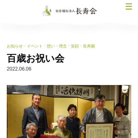
コ
メ
ン
ニ
テ
ュ
ン
ー
ツ
を
へ
/
/
/
/
お知らせ
イベント
想い・理念
笑顔
長寿園
開
ス
く
百歳お祝い会
キ
ッ
2022.06.06
プ