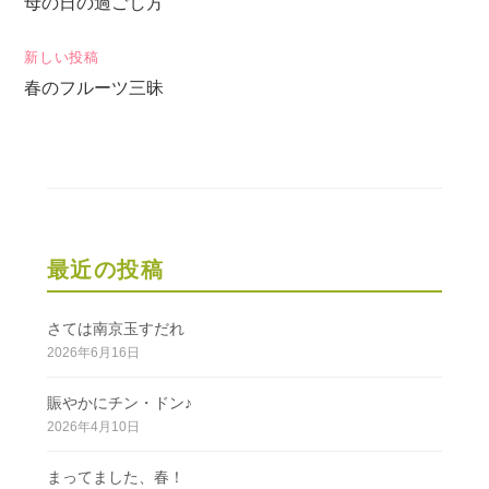
母の日の過ごし方
稿
ナ
新しい投稿
ビ
春のフルーツ三昧
ゲ
ー
シ
ョ
ン
最近の投稿
さては南京玉すだれ
2026年6月16日
賑やかにチン・ドン♪
2026年4月10日
まってました、春！