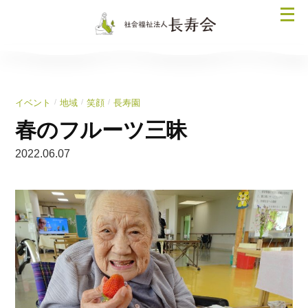
コ
メ
ン
ニ
テ
ュ
ン
ー
ツ
を
へ
/
/
/
イベント
地域
笑顔
長寿園
開
ス
く
春のフルーツ三昧
キ
ッ
2022.06.07
プ