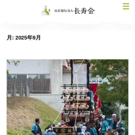
コ
メ
ン
ニ
テ
ュ
ン
ー
ツ
月:
2025年9月
を
へ
開
ス
く
キ
ッ
プ