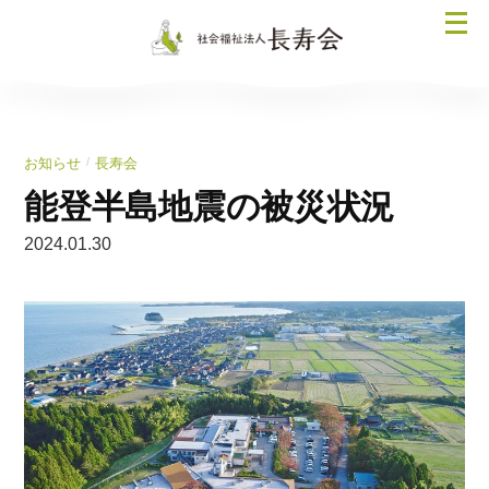
コ
メ
ン
ニ
テ
ュ
ン
ー
ツ
を
へ
/
お知らせ
長寿会
開
ス
く
能登半島地震の被災状況
キ
ッ
2024.01.30
プ