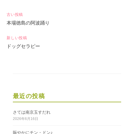
投
古い投稿
本場徳島の阿波踊り
稿
ナ
新しい投稿
ビ
ドッグセラピー
ゲ
ー
シ
ョ
ン
最近の投稿
さては南京玉すだれ
2026年6月16日
賑やかにチン・ドン♪