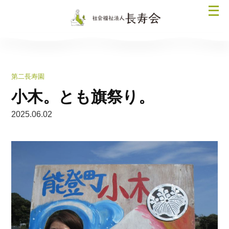
コ
メ
ン
ニ
テ
ュ
ン
ー
ツ
を
へ
第二長寿園
開
ス
く
小木。とも旗祭り。
キ
ッ
2025.06.02
プ