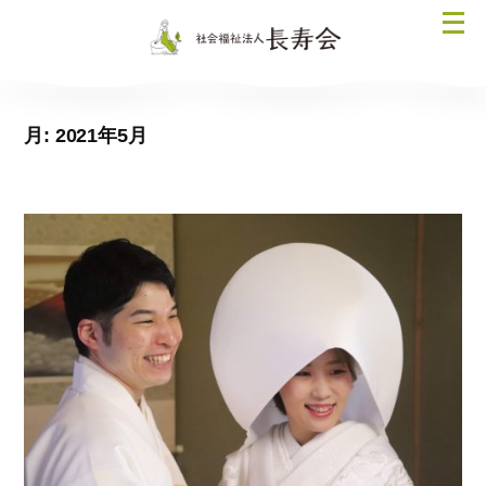
コ
メ
ン
ニ
テ
ュ
ン
ー
ツ
月:
2021年5月
を
へ
開
ス
く
キ
ッ
プ