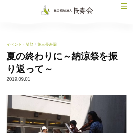
コ
メ
ン
ニ
テ
ュ
ン
ー
ツ
を
へ
/
/
イベント
笑顔
第三長寿園
開
ス
く
夏の終わりに～納涼祭を振
キ
ッ
り返って～
プ
2019.09.01