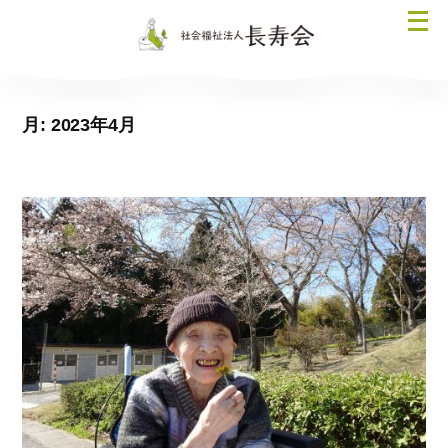
コ
メ
ン
ニ
テ
ュ
ン
ー
ツ
月:
2023年4月
を
へ
開
ス
く
キ
ッ
プ