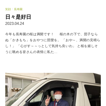
笑顔
長寿園
/
日々是好日
2023.04.24
今年も長寿園の桜は満開です！ 桜の木の下で、団子なら
ぬ「かきもち」をおやつに団欒を。 「おや～、満開の見晴ら
し！」 「心がす～～っとして気持ち良いわ」 と桜を嬉しそ
うに眺める皆さんの表情に私た...