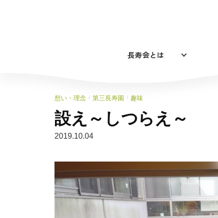
コ
ン
テ
ン
長寿会とは
ツ
へ
ス
キ
/
/
想い・理念
第三長寿園
趣味
ッ
設え～しつらえ～
プ
2019.10.04