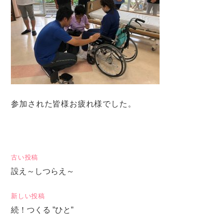
参加された皆様お疲れ様でした。
投
古い投稿
設え～しつらえ～
稿
ナ
新しい投稿
ビ
続！つくる ”ひと”
ゲ