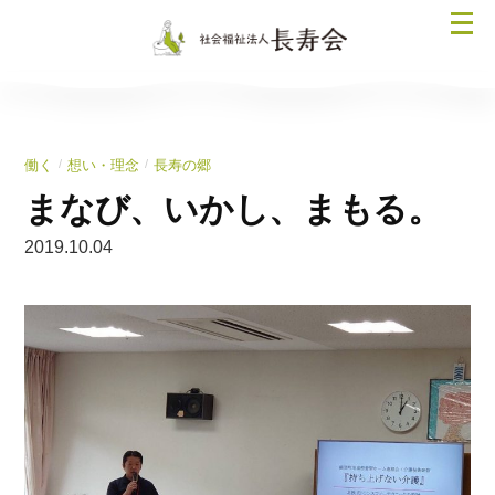
コ
メ
ン
ニ
テ
ュ
ン
ー
ツ
を
へ
/
/
働く
想い・理念
長寿の郷
開
ス
く
まなび、いかし、まもる。
キ
ッ
2019.10.04
プ