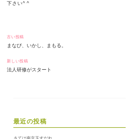
下さい^ ^
投
古い投稿
まなび、いかし、まもる。
稿
ナ
新しい投稿
ビ
法人研修がスタート
ゲ
ー
シ
ョ
ン
最近の投稿
さては南京玉すだれ