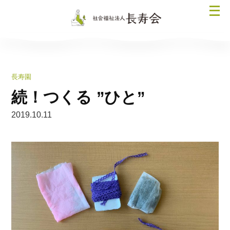
コ
メ
ン
ニ
テ
ュ
ン
ー
ツ
を
へ
長寿園
開
ス
く
続！つくる ”ひと”
キ
ッ
2019.10.11
プ