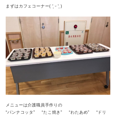
まずはカフェコーナー( ˘͈ ᵕ ˘͈ )
メニューは介護職員手作りの
“パンナコッタ” “たこ焼き” “わたあめ” “ドリ