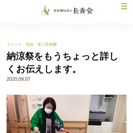
コ
メ
ン
ニ
テ
ュ
ン
ー
ツ
を
へ
/
/
イベント
笑顔
第三長寿園
開
ス
く
納涼祭をもうちょっと詳し
キ
ッ
くお伝えします。
プ
2020.09.07