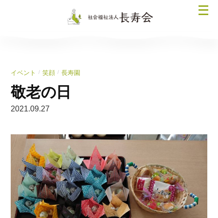
コ
メ
ン
ニ
テ
ュ
ン
ー
ツ
を
へ
/
/
イベント
笑顔
長寿園
開
ス
く
敬老の日
キ
ッ
2021.09.27
プ