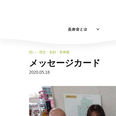
コ
ン
テ
ン
長寿会とは
ツ
へ
ス
キ
/
/
想い・理念
笑顔
長寿園
ッ
メッセージカード
プ
2020.05.18