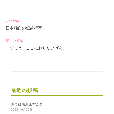
投
古い投稿
日本独自の伝統行事
稿
ナ
新しい投稿
ビ
「ずっと、ここにおりたいげん」
ゲ
ー
シ
ョ
ン
最近の投稿
さては南京玉すだれ
2026年6月16日