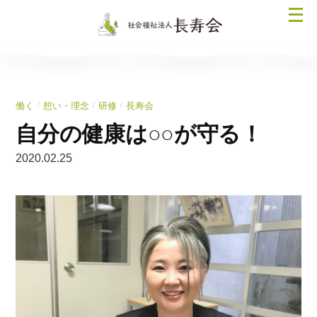
コ
メ
ン
ニ
テ
ュ
ン
ー
ツ
を
へ
/
/
/
働く
想い・理念
研修
長寿会
開
ス
く
自分の健康は○○が守る！
キ
ッ
2020.02.25
プ