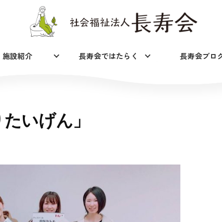
施設紹介
長寿会ではたらく
長寿会ブロ
りたいげん」