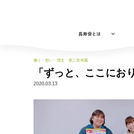
コ
ン
テ
ン
長寿会とは
ツ
へ
ス
キ
/
/
働く
想い・理念
第二長寿園
ッ
「ずっと、ここにお
プ
2020.03.13