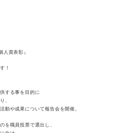
個人賞表彰』
ます！
提供する事を目的に
あり、
だ活動や成果について報告会を開催。
ものを職員投票で選出し、