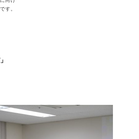
員に向け
のです。
実」