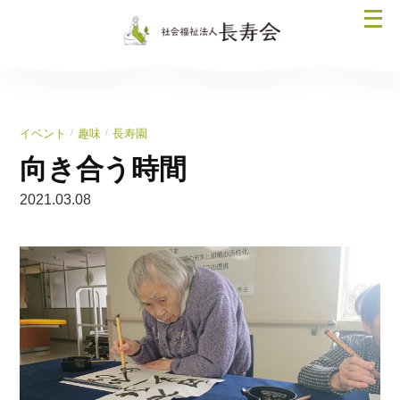
コ
メ
ン
ニ
テ
ュ
ン
ー
ツ
を
へ
/
/
イベント
趣味
長寿園
開
ス
く
向き合う時間
キ
ッ
2021.03.08
プ