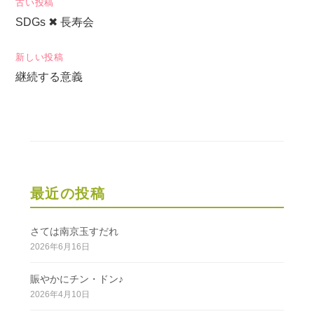
投
古い投稿
SDGs ✖ 長寿会
稿
ナ
新しい投稿
ビ
継続する意義
ゲ
ー
シ
ョ
ン
最近の投稿
さては南京玉すだれ
2026年6月16日
賑やかにチン・ドン♪
2026年4月10日