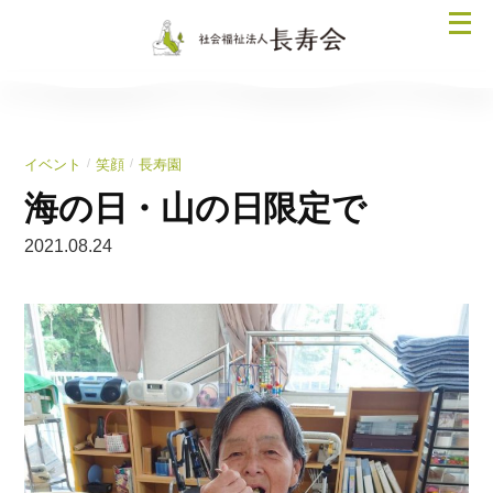
コ
メ
ン
ニ
テ
ュ
ン
ー
ツ
を
へ
/
/
イベント
笑顔
長寿園
開
ス
く
海の日・山の日限定で
キ
ッ
2021.08.24
プ