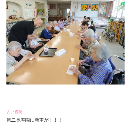
投
古い投稿
第二長寿園に新車が！！！
稿
ナ