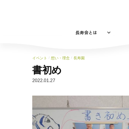
コ
ン
テ
ン
長寿会とは
ツ
へ
ス
キ
/
/
イベント
想い・理念
長寿園
ッ
書初め
プ
2022.01.27