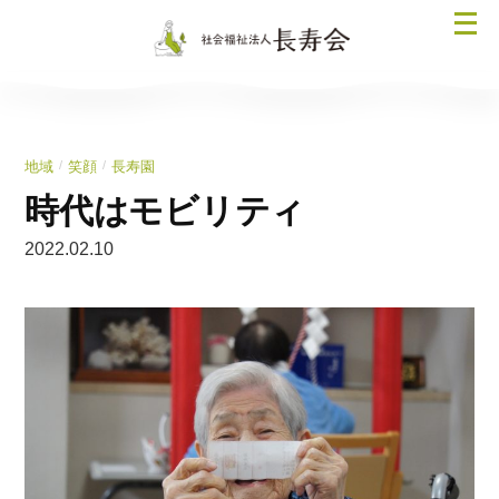
コ
メ
ン
ニ
テ
ュ
ン
ー
ツ
を
へ
/
/
地域
笑顔
長寿園
開
ス
く
時代はモビリティ
キ
ッ
2022.02.10
プ