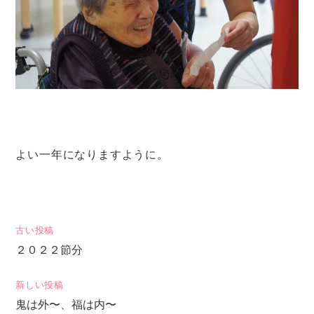
よい一年になりますように。
投
古い投稿
２０２２節分
稿
ナ
新しい投稿
ビ
鬼は外〜、福は内〜