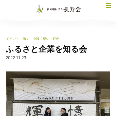
コ
メ
ン
ニ
テ
ュ
ン
ー
ツ
を
へ
/
/
/
イベント
働く
地域
想い・理念
開
ス
く
ふるさと企業を知る会
キ
ッ
2022.11.23
プ