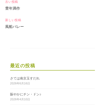
投
古い投稿
豊年満作
稿
ナ
新しい投稿
ビ
風船バレー
ゲ
ー
シ
ョ
ン
最近の投稿
さては南京玉すだれ
2026年6月16日
賑やかにチン・ドン♪
2026年4月10日