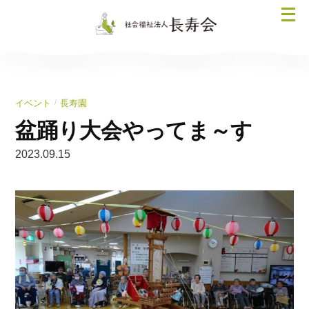
コ
メ
ン
ニ
テ
ュ
ン
ー
ツ
を
へ
/
イベント
長寿園
開
ス
く
盆踊り大会やってま～す
キ
ッ
2023.09.15
プ