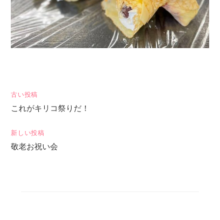
投
古い投稿
これがキリコ祭りだ！
稿
ナ
新しい投稿
ビ
敬老お祝い会
ゲ
ー
シ
ョ
ン