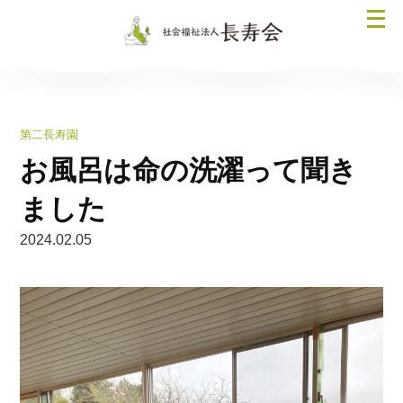
コ
メ
ン
ニ
テ
ュ
ン
ー
ツ
を
へ
第二長寿園
開
ス
く
お風呂は命の洗濯って聞き
キ
ッ
ました
プ
2024.02.05