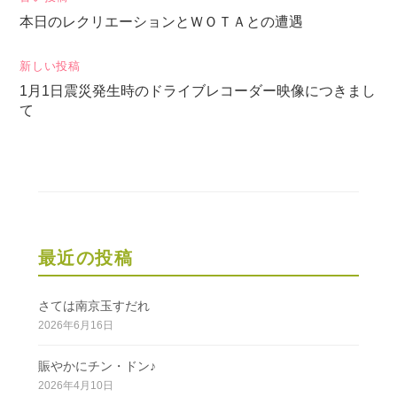
投
本日のレクリエーションとＷＯＴＡとの遭遇
稿
ナ
新しい投稿
ビ
1月1日震災発生時のドライブレコーダー映像につきまし
ゲ
て
ー
シ
ョ
ン
最近の投稿
さては南京玉すだれ
2026年6月16日
賑やかにチン・ドン♪
2026年4月10日