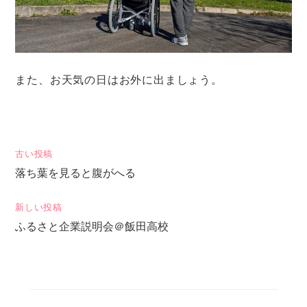
また、お天気の日はお外に出ましょう。
投
古い投稿
落ち葉を見ると腹がへる
稿
ナ
新しい投稿
ビ
ふるさと企業説明会＠飯田高校
ゲ
ー
シ
ョ