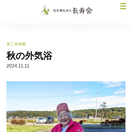
コ
メ
ン
ニ
テ
ュ
ン
ー
ツ
を
へ
第三長寿園
開
ス
く
秋の外気浴
キ
ッ
2024.11.11
プ