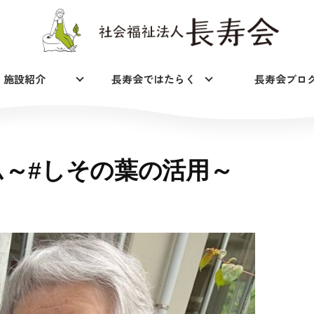
施設紹介
長寿会ではたらく
長寿会ブロ
～#しその葉の活用～