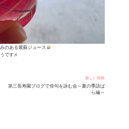
みのある紫蘇ジュース
うです♬
新しい投稿
第三長寿園ブログで俳句を詠む会～夏の季語ば
ら編～