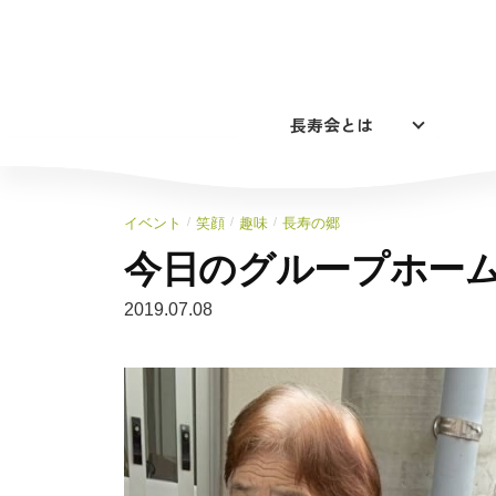
コ
ン
テ
ン
長寿会とは
ツ
へ
ス
キ
/
/
/
イベント
笑顔
趣味
長寿の郷
ッ
今日のグループホーム
プ
2019.07.08