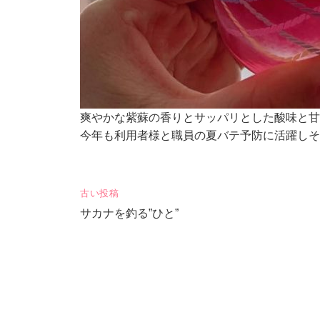
爽やかな紫蘇の香りとサッパリとした酸味と甘
今年も利用者様と職員の夏バテ予防に活躍しそ
古い投稿
投
サカナを釣る”ひと”
稿
ナ
ビ
ゲ
ー