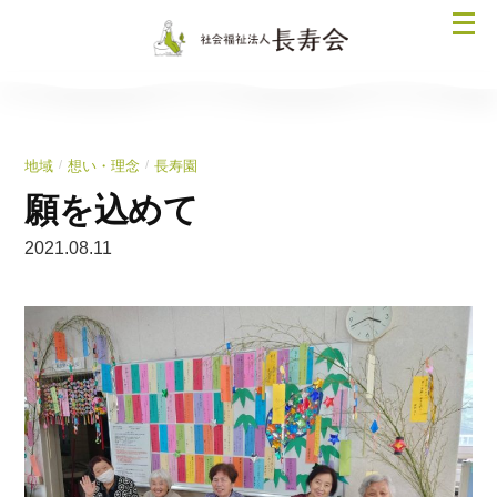
コ
メ
ン
ニ
テ
ュ
ン
ー
ツ
を
へ
/
/
地域
想い・理念
長寿園
開
ス
く
願を込めて
キ
ッ
2021.08.11
プ