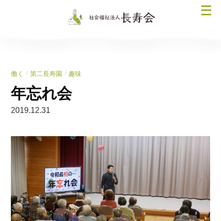
コ
メ
ン
ニ
テ
ュ
ン
ー
ツ
を
へ
/
/
働く
第二長寿園
趣味
開
ス
く
年忘れ会
キ
ッ
2019.12.31
プ