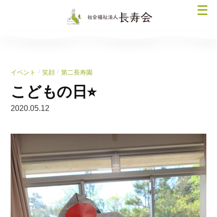
コ
メ
ン
ニ
テ
ュ
ン
ー
ツ
を
へ
/
/
イベント
笑顔
第二長寿園
開
ス
く
こどもの日⭐︎
キ
ッ
2020.05.12
プ