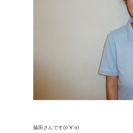
脇田さんです(о´∀`о)