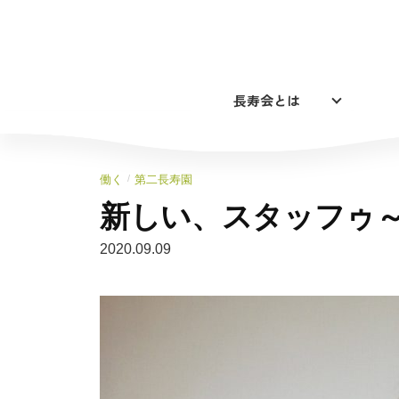
コ
ン
テ
ン
長寿会とは
ツ
へ
ス
キ
/
働く
第二長寿園
ッ
新しい、スタッフゥ
プ
2020.09.09