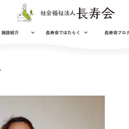
施設紹介
長寿会ではたらく
長寿会ブロ
～