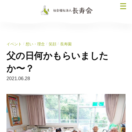
コ
メ
ン
ニ
テ
ュ
ン
ー
ツ
を
へ
/
/
/
イベント
想い・理念
笑顔
長寿園
開
ス
く
父の日何かもらいました
キ
ッ
か〜？
プ
2021.06.28