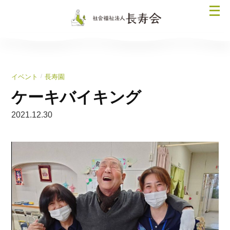
コ
メ
ン
ニ
テ
ュ
ン
ー
ツ
を
へ
/
イベント
長寿園
開
ス
く
ケーキバイキング
キ
ッ
2021.12.30
プ