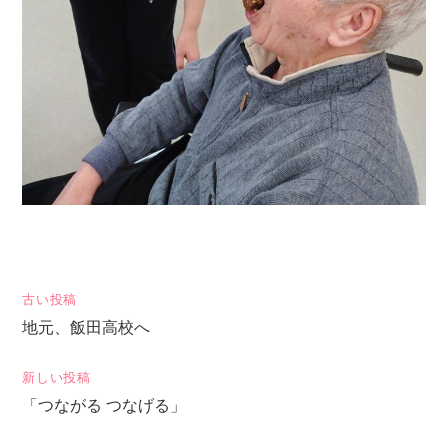
投
古い投稿
地元、飯田高校へ
稿
ナ
新しい投稿
ビ
「つながる つなげる」
ゲ