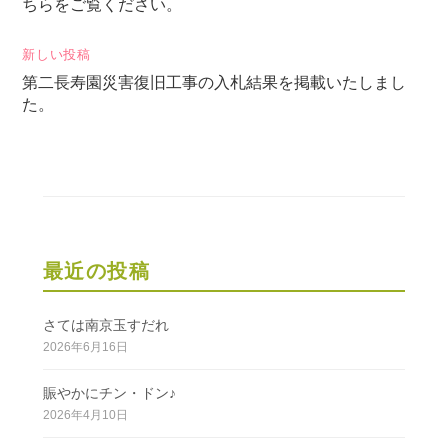
ちらをご覧ください。
ナ
ビ
新しい投稿
ゲ
第二長寿園災害復旧工事の入札結果を掲載いたしまし
た。
ー
シ
ョ
ン
最近の投稿
さては南京玉すだれ
2026年6月16日
賑やかにチン・ドン♪
2026年4月10日