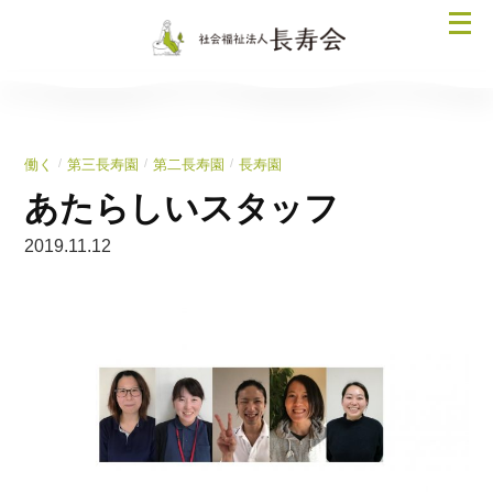
コ
メ
ン
ニ
テ
ュ
ン
ー
ツ
を
へ
/
/
/
働く
第三長寿園
第二長寿園
長寿園
開
ス
く
あたらしいスタッフ
キ
ッ
2019.11.12
プ