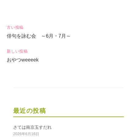
投
古い投稿
俳句を詠む会 ～6月・7月～
稿
ナ
新しい投稿
ビ
おやつweeeek
ゲ
ー
シ
ョ
ン
最近の投稿
さては南京玉すだれ
2026年6月16日