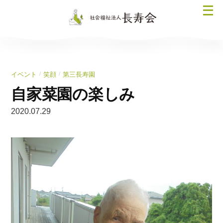
コ
メ
ン
ニ
テ
ュ
ン
ー
ツ
を
へ
/
/
イベント
笑顔
第三長寿園
開
ス
く
自家菜園の楽しみ
キ
ッ
2020.07.29
プ