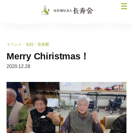
コ
メ
ン
ニ
テ
ュ
ン
ー
ツ
を
へ
/
/
イベント
笑顔
長寿園
開
ス
く
Merry Chiristmas！
キ
ッ
2020.12.28
プ