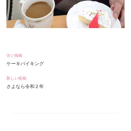
投
古い投稿
ケーキバイキング
稿
ナ
新しい投稿
ビ
さよなら令和２年
ゲ
ー
シ
ョ
ン