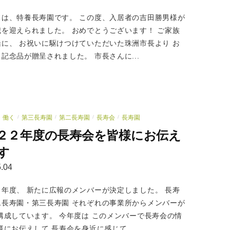
ちは、特養長寿園です。 この度、入居者の吉田勝男様が
歳を迎えられました。 おめでとうございます！ ご家族
緒に、 お祝いに駆けつけていただいた珠洲市長より お
記念品が贈呈されました。 市長さんに...
働く
第三長寿園
第二長寿園
長寿会
長寿園
/
/
/
/
２２年度の長寿会を皆様にお伝え
す
.04
２年度、 新たに広報のメンバーが決定しました。 長寿
二長寿園・第三長寿園 それぞれの事業所からメンバーが
構成しています。 今年度は このメンバーで長寿会の情
様にお伝えして 長寿会を身近に感じて...