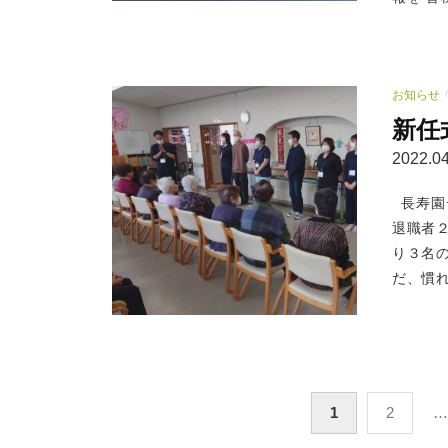
お知らせ
/
新任
2022.04
長寿園
退職者
り３名
だ、慣れ
投
1
2
…
稿