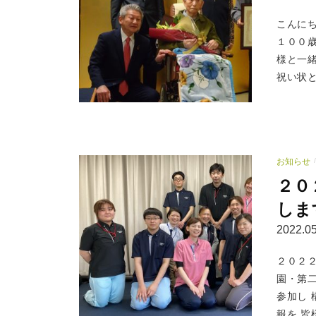
こんに
１００
様と一
祝い状と
お知らせ
/
２０
しま
2022.05
２０２
園・第
参加し 
報を 皆