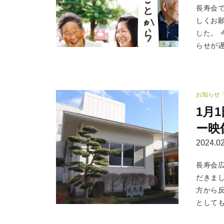
長寿会
しくお
した。
らせが遅
お知らせ
/
1月
ー映
2024.02
長寿会
だきま
方から
としても