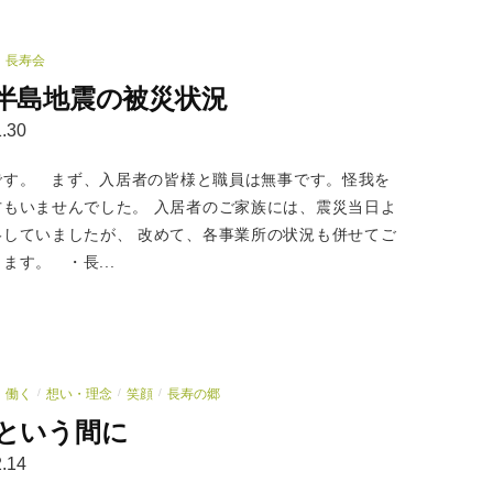
長寿会
半島地震の被災状況
.30
です。 まず、入居者の皆様と職員は無事です。怪我を
方もいませんでした。 入居者のご家族には、震災当日よ
絡していましたが、 改めて、各事業所の状況も併せてご
ます。 ・長...
働く
想い・理念
笑顔
長寿の郷
/
/
/
という間に
.14