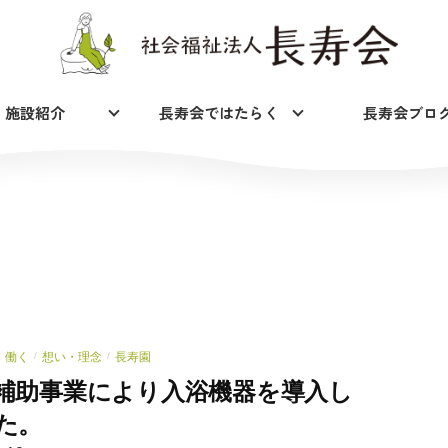
施設紹介
長寿会ではたらく
長寿会ブロ
働く
想い・理念
長寿園
/
/
補助事業により入浴機器を導入し
た。