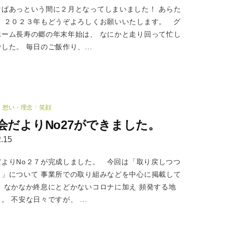
けばあっという間に２月となってしまいました！ あらた
て ２０２３年もどうぞよろしくお願いいたします。 グ
ホーム長寿の郷の年末年始は、 なにかと走り回って忙し
した。 毎日のご飯作り、...
想い・理念
笑顔
/
会だよりNo27ができました。
.15
だよりNo２７が完成しました。 今回は「取り戻しつつ
常」について 事業所での取り組みなどを中心に掲載して
。 なかなか終息にとどかないコロナに加え 頻発する地
。 不安な日々ですが、 ...