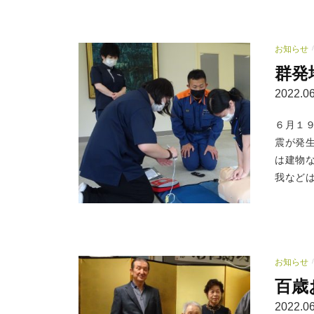
お知らせ
/
群発
2022.06
６月１
震が発
は建物
我などは
お知らせ
/
百歳
2022.06