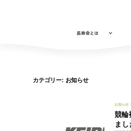
コ
ン
テ
ン
長寿会とは
ツ
へ
ス
キ
ッ
プ
カテゴリー:
お知らせ
お知らせ
/
競輪
まし