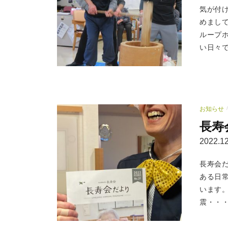
気が付
めまし
ループ
い日々で
お知らせ
/
長寿
2022.12
長寿会
ある日
います
震・・・