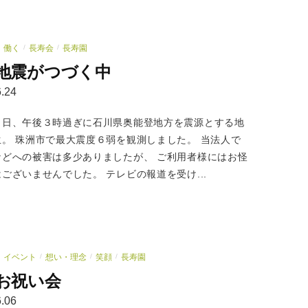
働く
長寿会
長寿園
/
/
地震がつづく中
.24
９日、午後３時過ぎに石川県奥能登地方を震源とする地
生。 珠洲市で最大震度６弱を観測しました。 当法人で
などへの被害は多少ありましたが、 ご利用者様にはお怪
ございませんでした。 テレビの報道を受け...
イベント
想い・理念
笑顔
長寿園
/
/
/
お祝い会
.06