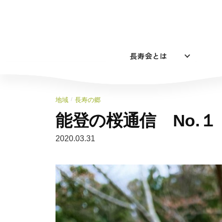
コ
ン
テ
ン
長寿会とは
ツ
へ
ス
キ
/
地域
長寿の郷
ッ
能登の桜通信 No.１
プ
2020.03.31