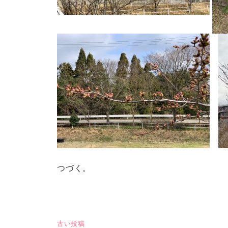
つづく。
古い投稿
投