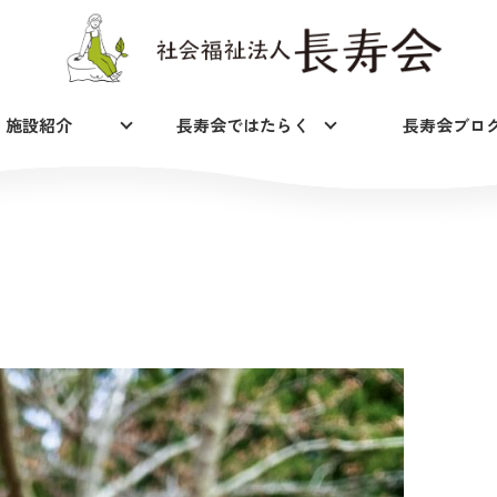
施設紹介
長寿会ではたらく
長寿会ブロ