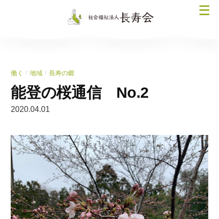
コ
メ
ン
ニ
テ
ュ
ン
ー
ツ
を
へ
/
/
働く
地域
長寿の郷
開
ス
く
能登の桜通信 No.2
キ
ッ
2020.04.01
プ