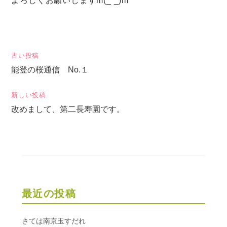
よろしくお願いしますm(_ _)m
投
古い投稿
能登の桜通信 No.１
稿
ナ
新しい投稿
ビ
改めまして、第二長寿園です。
ゲ
ー
シ
ョ
ン
最近の投稿
さては南京玉すだれ