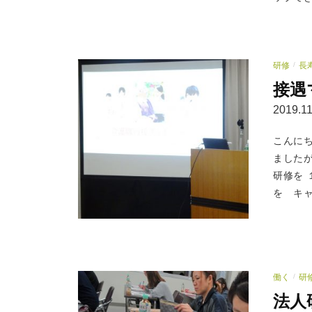
研修
長
/
接遇
2019.11
こんに
ました
研修を 
を キャ
働く
研
/
法人