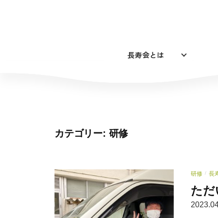
コ
ン
テ
ン
長寿会とは
ツ
へ
ス
キ
ッ
プ
カテゴリー:
研修
研修
長
/
ただ
2023.04