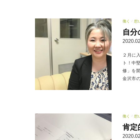
働く
想
/
自分
2020.02
２月に
ト！中
修」を
金沢市の
働く
想
/
肯定
2020.02