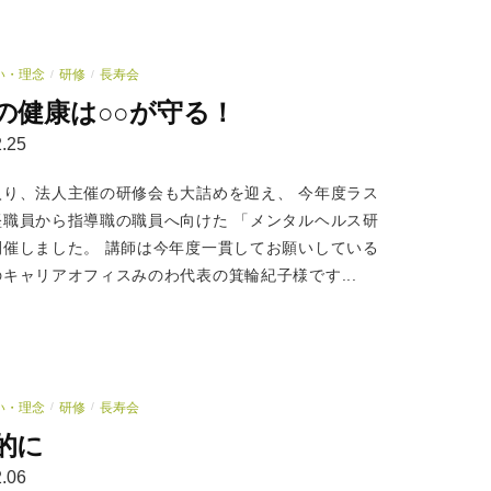
い・理念
研修
長寿会
/
/
の健康は○○が守る！
.25
入り、法人主催の研修会も大詰めを迎え、 今年度ラス
堅職員から指導職の職員へ向けた 「メンタルヘルス研
開催しました。 講師は今年度一貫してお願いしている
キャリアオフィスみのわ代表の箕輪紀子様です...
い・理念
研修
長寿会
/
/
的に
.06