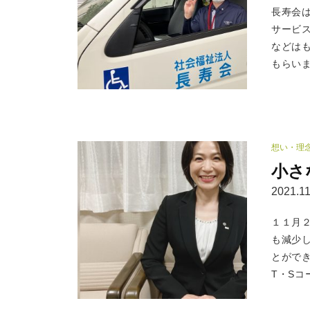
長寿会
サービ
などは
もらいま
想い・理
小さ
2021.11
１１月
も減少
とができ
T・Sコ