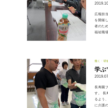
2019.10
広報担
を開催
者のた
福祉職場
働く
研
/
学ぶ
2019.07
長寿園
す。 
るよう
に介護の