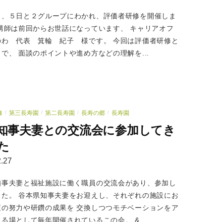
日、５日と２グループにわかれ、評価者研修を開催しま
 講師は前回からお世話になっています、 キャリアオフ
のわ 代表 箕輪 紀子 様です。 今回は評価者研修と
で、 面談のポイントや進め方などの理解を...
修
第三長寿園
第二長寿園
長寿の郷
長寿園
/
/
/
/
知事夫妻との交流会に参加してき
た
.27
知事夫妻と福祉施設に働く職員の交流会があり、参加し
した。 谷本県知事夫妻をお迎えし、それぞれの施設にお
頃の努力や研鑽の成果を 交換しつつモチベーションをア
る場として毎年開催されているこの会。 &...