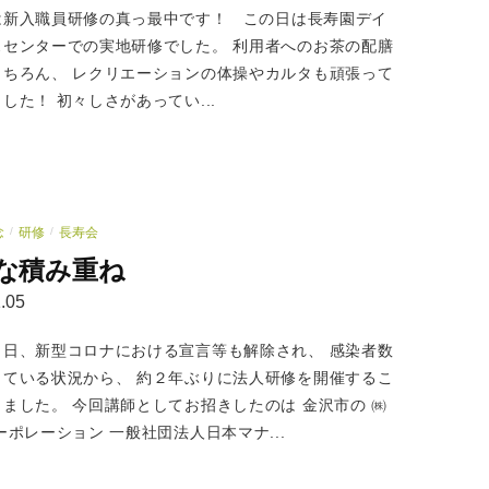
は新入職員研修の真っ最中です！ この日は長寿園デイ
スセンターでの実地研修でした。 利用者へのお茶の配膳
もちろん、 レクリエーションの体操やカルタも頑張って
した！ 初々しさがあってい...
念
研修
長寿会
/
/
な積み重ね
.05
２日、新型コロナにおける宣言等も解除され、 感染者数
している状況から、 約２年ぶりに法人研修を開催するこ
ました。 今回講師としてお招きしたのは 金沢市の ㈱
ーポレーション 一般社団法人日本マナ...