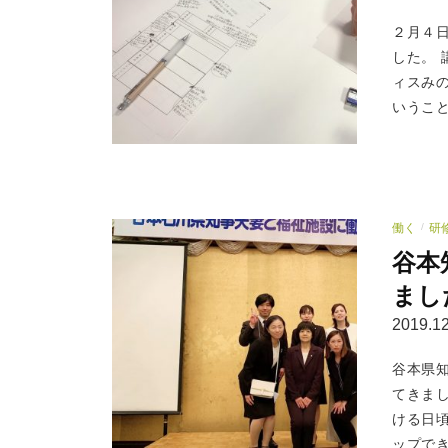
２月４
した。
ィスみ
いうこと
働く
研
/
谷本
まし
2019.12
谷本県
てきま
ける日
ップでき