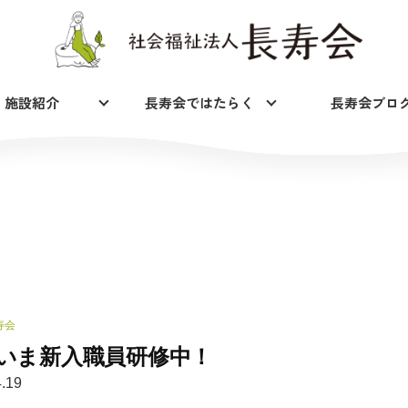
施設紹介
長寿会ではたらく
長寿会ブロ
寿会
いま新入職員研修中！
.19